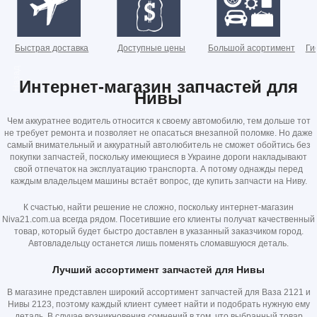
Быстрая доставка
Доступные цены
Большой асортимент
Ги
Назад
Интернет-магазин запчастей для
Нивы
Чем аккуратнее водитель относится к своему автомобилю, тем дольше тот
не требует ремонта и позволяет не опасаться внезапной поломке. Но даже
самый внимательный и аккуратный автолюбитель не сможет обойтись без
покупки запчастей, поскольку имеющиеся в Украине дороги накладывают
свой отпечаток на эксплуатацию транспорта. А потому однажды перед
каждым владельцем машины встаёт вопрос, где купить запчасти на Ниву.
К счастью, найти решение не сложно, поскольку интернет-магазин
Niva21.com.ua всегда рядом. Посетившие его клиенты получат качественный
товар, который будет быстро доставлен в указанный заказчиком город.
Автовладельцу останется лишь поменять сломавшуюся деталь.
Лучший ассортимент запчастей для Нивы
В магазине представлен широкий ассортимент запчастей для Ваза 2121 и
Нивы 2123, поэтому каждый клиент сумеет найти и подобрать нужную ему
деталь. В случае возникновения сомнений в том, что выбранный товар