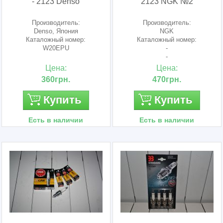
- 2123 Denso
2123 NGK №2
Производитель:
Производитель:
Denso, Япония
NGK
Каталожный номер:
Каталожный номер:
W20EPU
-
-
Цена:
Цена:
360грн.
470грн.
Купить
Купить
Есть в наличии
Есть в наличии