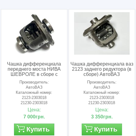
Чашка дифференциала
Чашка дифференциала ваз
переднего моста НИВА
2123 заднего редуктора (в
ШЕВРОЛЕ в сборе с
сборе) АвтоВАЗ
сателлитами 24 шлица
Производитель:
Производитель:
АвтоВаз
АвтоВАЗ
АвтоВАЗ
Каталожный номер:
Каталожный номер:
2123-2303018
2123-2303018
21230-2303018
21230-2303018
212302303018
212302303018
Цена:
Цена:
7 000грн.
3 350грн.
Купить
Купить