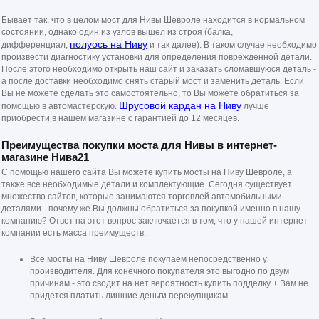
Бывает так, что в целом мост для Нивы Шевроле находится в нормальном
состоянии, однако один из узлов вышел из строя (балка,
полуось на Ниву
дифференциал,
и так далее). В таком случае необходимо
произвести диагностику установки для определения поврежденной детали.
После этого необходимо открыть наш сайт и заказать сломавшуюся деталь -
а после доставки необходимо снять старый мост и заменить деталь. Если
Вы не можете сделать это самостоятельно, то Вы можете обратиться за
Шрусовой кардан на Ниву
помощью в автомастерскую.
лучше
приобрести в нашем магазине с гарантией до 12 месяцев.
Преимущества покупки моста для Нивы в интернет-
магазине Нива21
С помощью нашего сайта Вы можете купить мосты на Ниву Шевроле, а
также все необходимые детали и комплектующие. Сегодня существует
множество сайтов, которые занимаются торговлей автомобильными
деталями - почему же Вы должны обратиться за покупкой именно в нашу
компанию? Ответ на этот вопрос заключается в том, что у нашей интернет-
компании есть масса преимуществ:
Все мосты на Ниву Шевроле покупаем непосредственно у
производителя. Для конечного покупателя это выгодно по двум
причинам - это сводит на нет вероятность купить подделку + Вам не
придется платить лишние деньги перекупщикам.