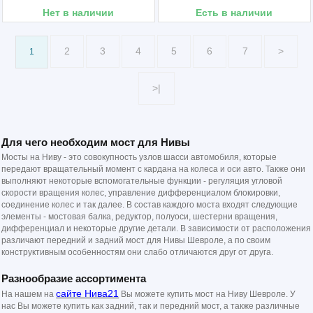
Нет в наличии
Есть в наличии
2
3
4
5
6
7
>
1
>|
Для чего необходим мост для Нивы
Мосты на Ниву - это совокупность узлов шасси автомобиля, которые
передают вращательный момент с кардана на колеса и оси авто. Также они
выполняют некоторые вспомогательные функции - регуляция угловой
скорости вращения колес, управление дифференциалом блокировки,
соединение колес и так далее. В состав каждого моста входят следующие
элементы - мостовая балка, редуктор, полуоси, шестерни вращения,
дифференциал и некоторые другие детали. В зависимости от расположения
различают передний и задний мост для Нивы Шевроле, а по своим
конструктивным особенностям они слабо отличаются друг от друга.
Разнообразие ассортимента
сайте Нива21
На нашем
на
Вы можете купить мост на Ниву Шевроле. У
нас Вы можете купить как задний, так и передний мост, а также различные