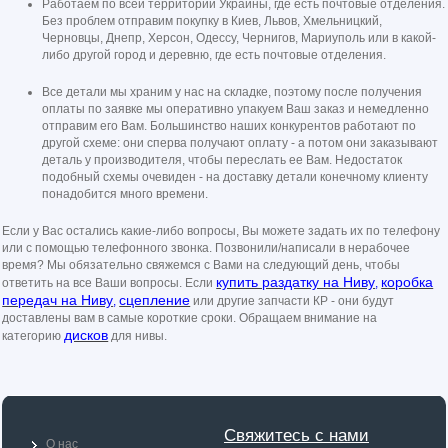
Работаем по всей территории Украины, где есть почтовые отделения.
Без проблем отправим покупку в Киев, Львов, Хмельницкий,
Черновцы, Днепр, Херсон, Одессу, Чернигов, Мариуполь или в какой-
либо другой город и деревню, где есть почтовые отделения.
Все детали мы храним у нас на складке, поэтому после получения
оплаты по заявке мы оперативно упакуем Ваш заказ и немедленно
отправим его Вам. Большинство наших конкурентов работают по
другой схеме: они сперва получают оплату - а потом они заказывают
деталь у производителя, чтобы переслать ее Вам. Недостаток
подобный схемы очевиден - на доставку детали конечному клиенту
понадобится много времени.
Если у Вас остались какие-либо вопросы, Вы можете задать их по телефону
или с помощью телефонного звонка. Позвонили/написали в нерабочее
время? Мы обязательно свяжемся с Вами на следующий день, чтобы
купить раздатку на Ниву
коробка
ответить на все Ваши вопросы. Если
,
передач на Ниву
сцепление
,
или другие запчасти КР - они будут
доставлены вам в самые короткие сроки. Обращаем внимание на
дисков
категорию
для нивы.
Свяжитесь с нами
О нас