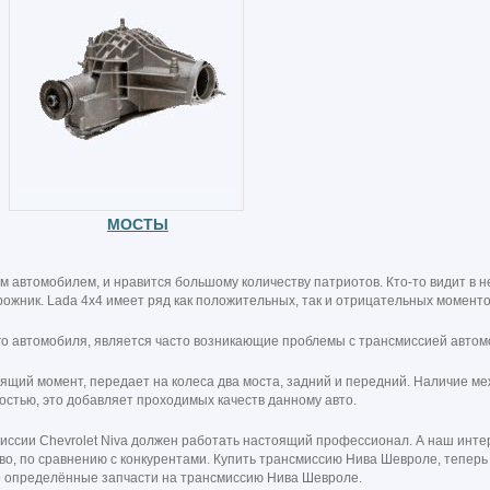
МОСТЫ
 автомобилем, и нравится большому количеству патриотов. Кто-то видит в 
рожник. Lada 4x4 имеет ряд как положительных, так и отрицательных моменто
о автомобиля, является часто возникающие проблемы с трансмиссией автом
тящий момент, передает на колеса два моста, задний и передний. Наличие 
остью, это добавляет проходимых качеств данному авто.
иссии Chevrolet Niva должен работать настоящий профессионал. А наш интер
во, по сравнению с конкурентами. Купить трансмиссию Нива Шевроле, теперь
то определённые запчасти на трансмиссию Нива Шевроле.