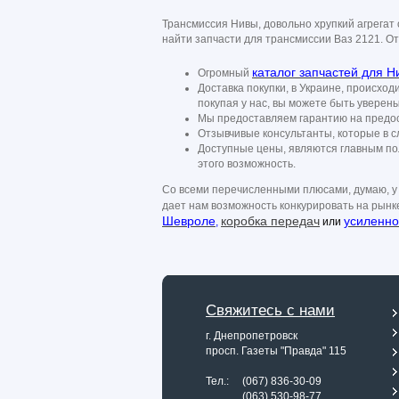
Трансмиссия Нивы, довольно хрупкий агрегат
найти запчасти для трансмиссии Ваз 2121. От
каталог запчастей для Н
Огромный
Доставка покупки, в Украине, происходи
покупая у нас, вы можете быть уверены
Мы предоставляем гарантию на предост
Отзывчивые консультанты, которые в с
Доступные цены, являются главным пол
этого возможность.
Со всеми перечисленными плюсами, думаю, у в
дает нам возможность конкурировать на рынк
Шевроле
коробка передач
усиленно
,
или
Свяжитесь с нами
г. Днепропетровск
просп. Газеты "Правда" 115
Тел.: (067) 836-30-09
Тел.:
(063) 530-98-77