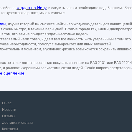
кардан на Ниву
 особенно
, и следить за ним необходимо подобающим обра
 конкурентов на рынке, мы отличаемся:
ивы
, изучив который вы сможете найти необходимую деталь для ваших целей
т очень быстро, в течение пары дней. В такие города как, Киев и Днепропетро
 в том, что вам не придется ждать несколько недель.
авляемый нами товар, и даем вам возможность быть уверенными в том, что 
лучае необходимости, помогут с выбором тех или иных запчастей.
ожительным моментом, в условиях кризиса всем хочется сохранить лишнюю ко
ас не возникнет вопросов, где покупать запчасти на ВАЗ 2131 или ВАЗ 21214
е, и радовать хорошими запчастями сотни людей. Особо широко представлена
е сцепление
.
О нас
Новости
Отзывы
Доставка и оплата
Контакты