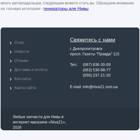
много автовладельцев, следующим можете стать вы. Обращаем внимание
генераторы для Нивы
на топовую категорию -
.
Свяжитесь с нами
О нас
г. Днепропетровск
Новости
просп. Газеты "Правда" 115
Отзывы
Тел.: (067) 836-30-09
Доставка и оплата
Тел.:
(063) 530-98-77
Тел.:
(050) 237-21-20
Контакты
E-mail:
info@niva21.com.ua
Карта сайта
Любые
запчасти для Нивы
в
интернет-магазине «Niva21»,
2026