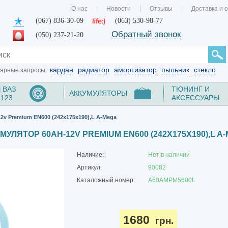
О нас
Новости
Отзывы
Доставка и 
(067) 836-30-09
(063) 530-98-77
Обратный звонок
(050) 237-21-20
кардан
радиатор
амортизатор
пыльник
стекло
ярные запросы:
 ВАЗ
ТЮНИНГ И
АККУМУЛЯТОРЫ
2123
АКСЕССУАРЫ
2v Premium EN600 (242x175x190),L A-Mega
МУЛЯТОР 60AH-12V PREMIUM EN600 (242X175X190),L A
Наличие:
Нет в наличии
Артикул:
90082
Каталожный номер:
A60AMPM5600L
1680
грн.