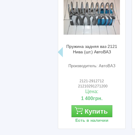
Пружина задняя ваз 2121
Штанги р
Нива (шт.) АвтоВАЗ
2121-21213
Производитель: АвтоВАЗ
Производи
2121-2912712
2101
21210291271200
2101
Цена:
Ц
1 400грн.
1 
Купить
Есть в наличии
Есть 