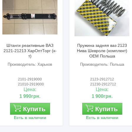
еактивные ВАЗ
Пружина задняя ваз 2123
Кронш
 ХарОптТорг (к-
Нива Шевроле (комплект)
п
т)
OEM Польша
тель: Харьков
Производитель: Польша
Про
-2919000
2123-2912712
0-2919000
21230-2912712
ена:
Цена:
990грн.
1 900грн.
Купить
Купить
в наличии
Есть в наличии