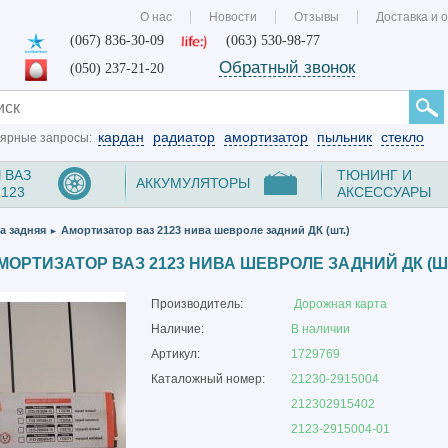
О нас
Новости
Отзывы
Доставка и 
(067) 836-30-09
(063) 530-98-77
Обратный звонок
(050) 237-21-20
кардан
радиатор
амортизатор
пыльник
стекло
ярные запросы:
 ВАЗ
ТЮНИНГ И
АККУМУЛЯТОРЫ
2123
АКСЕССУАРЫ
а задняя
Амортизатор ваз 2123 нива шевроле задний ДК (шт.)
►
МОРТИЗАТОР ВАЗ 2123 НИВА ШЕВРОЛЕ ЗАДНИЙ ДК (ШТ
Производитель:
Дорожная карта
Наличие:
В наличии
Артикул:
1729769
Каталожный номер:
21230-2915004
212302915402
2123-2915004-01