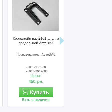
тейн ваз 2101 штанги
Пружина задняя ваз 2123
родольной АвтоВАЗ
Нива Шевроле (комплект)
SSD
изводитель: АвтоВАЗ
Производитель: SSD
2101-2919088
2123-2912712
21010-2919088
21230-2912712
Цена:
Цена:
450грн.
1 990грн.
Купить
Купить
Есть в наличии
Есть в наличии