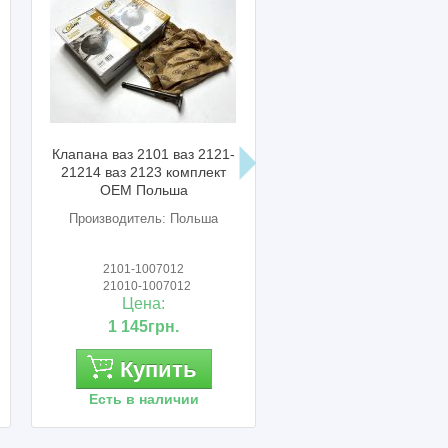
Клапана ваз 2101 ваз 2121-
Шайба ваз 2121-2101 
21214 ваз 2123 комплект
головки блока Авто
OEM Польша
Производитель: Польша
Производитель: Авто
2101-1007012
2101-1003265
21010-1007012
21010-1003265
Цена:
Цена:
1 145грн.
20грн.
Купить
Купить
Есть в наличии
Есть в наличии