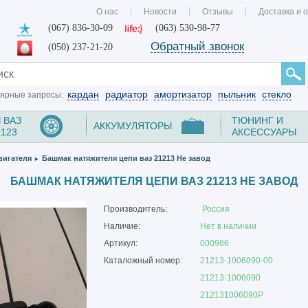
О нас
Новости
Отзывы
Доставка и 
(067) 836-30-09
(063) 530-98-77
Обратный звонок
(050) 237-21-20
кардан
радиатор
амортизатор
пыльник
стекло
ярные запросы:
 ВАЗ
ТЮНИНГ И
АККУМУЛЯТОРЫ
2123
АКСЕССУАРЫ
вигателя
Башмак натяжителя цепи ваз 21213 Не завод
►
БАШМАК НАТЯЖИТЕЛЯ ЦЕПИ ВАЗ 21213 НЕ ЗАВОД
Производитель:
Россия
Наличие:
Нет в наличии
Артикул:
000986
Каталожный номер:
21213-1006090-00
21213-1006090
212131006090Р