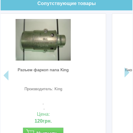
Сопутствующие товары
Кнопка вкл. света ваз 2123-2110-15; двой
Производитель: Авар (Псков)
882.3709.000М
Цена:
190грн.