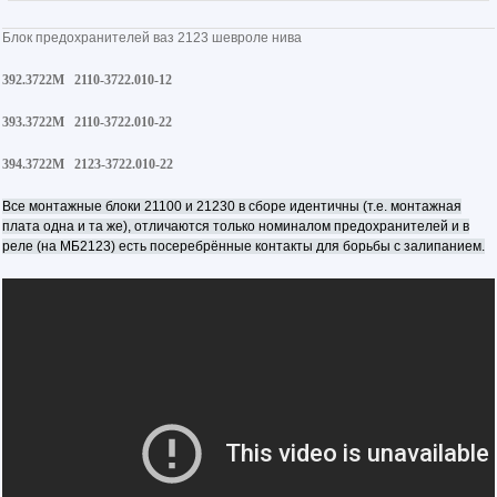
Блок предохранителей ваз 2123 шевроле нива
392.3722М
2110-3722.010-12
393.3722М
2110-3722.010-22
394.3722М
2123-3722.010-22
Все монтажные блоки 21100 и 21230 в сборе идентичны (т.е. монтажная
плата одна и та же), отличаются только номиналом предохранителей и в
реле (на МБ2123) есть посеребрённые контакты для борьбы с залипанием.