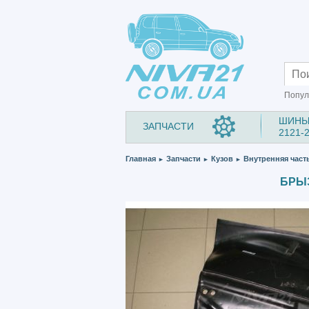
Попул
ШИНЫ
ЗАПЧАСТИ
2121-
Главная
Запчасти
Кузов
Внутренняя част
►
►
►
БРЫЗ