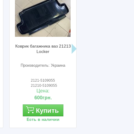
Коврик багажника ваз 21213
Прокладка крышки л
Locker
датч. уровня топлива
2123; 2110 БРТ
Производитель: Украина
Производитель: БРТ
г.Балаково
2121-5109055
2110-5101420Р
21210-5109055
Цена:
Цена:
600грн.
30грн.
Купить
Купить
Есть в наличии
Есть в наличии