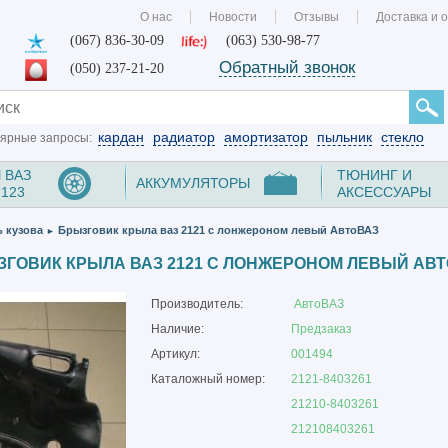
О нас
Новости
Отзывы
Доставка и 
(067) 836-30-09
(063) 530-98-77
Обратный звонок
(050) 237-21-20
кардан
радиатор
амортизатор
пыльник
стекло
ярные запросы:
 ВАЗ
ТЮНИНГ И
АККУМУЛЯТОРЫ
2123
АКСЕССУАРЫ
ь кузова
Брызговик крыла ваз 2121 с лонжероном левый АвтоВАЗ
►
ГОВИК КРЫЛА ВАЗ 2121 С ЛОНЖЕРОНОМ ЛЕВЫЙ АВ
Производитель:
АвтоВАЗ
Наличие:
Предзаказ
Артикул:
001494
Каталожный номер:
2121-8403261
21210-8403261
212108403261