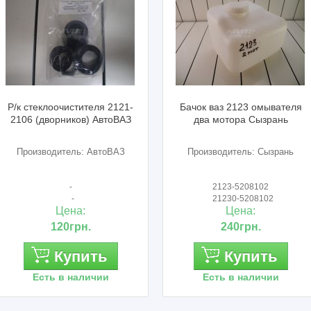
тителя 2121-
Бачок ваз 2123 омывателя
Окантовк
ов) АвтоВАЗ
два мотора Сызрань
2123 /п
ь: АвтоВАЗ
Производитель: Сызрань
Произво
2123-5208102
2
21230-5208102
21
а:
Цена:
рн.
240грн.
пить
Купить
аличии
Есть в наличии
Ес