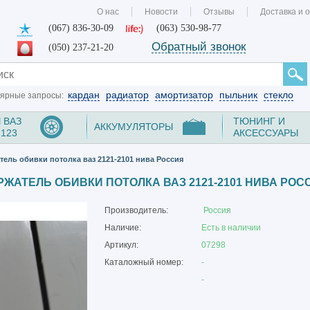
О нас
Новости
Отзывы
Доставка и 
(067) 836-30-09
(063) 530-98-77
Обратный звонок
(050) 237-21-20
кардан
радиатор
амортизатор
пыльник
стекло
ярные запросы:
 ВАЗ
ТЮНИНГ И
АККУМУЛЯТОРЫ
2123
АКСЕССУАРЫ
ель обивки потолка ваз 2121-2101 нива Россия
РЖАТЕЛЬ ОБИВКИ ПОТОЛКА ВАЗ 2121-2101 НИВА РОС
Производитель:
Россия
Наличие:
Есть в наличии
Артикул:
07298
Каталожный номер:
-
-