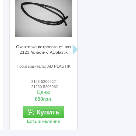
а ветрового ст. ваз
Обивка порога ваз 2123
В
ластик/ ADplastik
нива шевроле (комп 4ч.)
2
дитель: AD PLASTIK
Производитель: Сызрань
123-5206062
2123-5109076
230-5206062
2123-5109077
Цена:
Цена:
850грн.
800грн.
Купить
Купить
ть в наличии
Есть в наличии