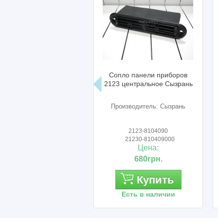
Сопло панели приборов
Р/к стеклоочис
2123 центральное Сызрань
2106 (дворник
Производитель: Сызрань
Производител
2123-8104090
-
21230-810409000
-
Цена:
Цен
680грн.
120г
Купить
Ку
Есть в наличии
Есть в н