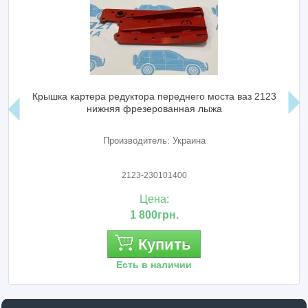
уктора переднего моста ваз 2123
Кронштейн ваз 2121 
фрезерованная лыжа
зводитель: Украина
Произ
2123-230101400
2
Цена:
1 800грн.
Купить
сть в наличии
Ес