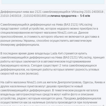
Дифференциал нива ваз 2121 самоблокирующийся VAlracing 2101-2403018 ;
21010-2403018 ; 21010240301800,ве
личина преднатяга – 5-6 кг/м
Самоблокирующийся дифференциал на Нива (ВАЗ 2121) VALracing
представляет собой устройство, которое недорого можно приобрести в
специализированном интернет-магазине Niva21.com.ua. Данное
приспособление, в стоимость которого обычно не включается доставка в
разные регионы Украины, способно осуществлять автоматическую
блокировку дифференциала.
В последнее время даже владельцы Lada 4x4 стремятся купить
самоблокирующийся дифференциал на Нива (ВАЗ 2121) VALracing, принцип
работы которых заключается в автоматическом подтормаживании
буксирующего колеса. Сегодня существует 2 типа самоблокирующихся
дифференциалов, на принцип работы которых влияет разность угловых
скоростей на осях (колесах).
На сайте магазина Niva21.com.ua жители Днепропетровска, Одессы, Киева и
других населенных пунктов могут дешево приобрести новый
самоблокирующийся дифференциал. В тематическом разделе каталога
владельцы автотранспортных средств могут найти фото и описание
устройства, рядом с которым находится цена. Продажа дифференциалов
осуществляется как за наличные (оплата производится при получении