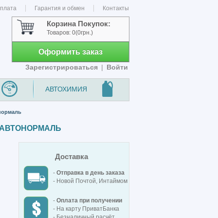
оплата
Гарантия и обмен
Контакты
Корзина Покупок:
Товаров:
0
(0грн.)
Оформить заказ
Зарегистрироваться
|
Войти
АВТОХИМИЯ
онормаль
Н, АВТОНОРМАЛЬ
Доставка
-
Отправка в день заказа
- Новой Почтой, Интаймом
-
Оплата при получении
- На карту ПриватБанка
- Безналичный расчёт