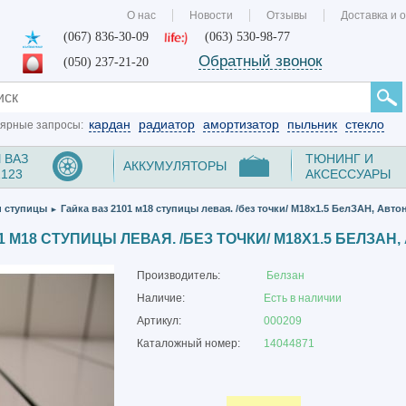
О нас
Новости
Отзывы
Доставка и 
(067) 836-30-09
(063) 530-98-77
Обратный звонок
(050) 237-21-20
кардан
радиатор
амортизатор
пыльник
стекло
ярные запросы:
 ВАЗ
ТЮНИНГ И
АККУМУЛЯТОРЫ
2123
АКСЕССУАРЫ
и ступицы
Гайка ваз 2101 м18 ступицы левая. /без точки/ М18х1.5 БелЗАН, Авт
►
1 М18 СТУПИЦЫ ЛЕВАЯ. /БЕЗ ТОЧКИ/ М18Х1.5 БЕЛЗА
Производитель:
Белзан
Наличие:
Есть в наличии
Артикул:
000209
Каталожный номер:
14044871