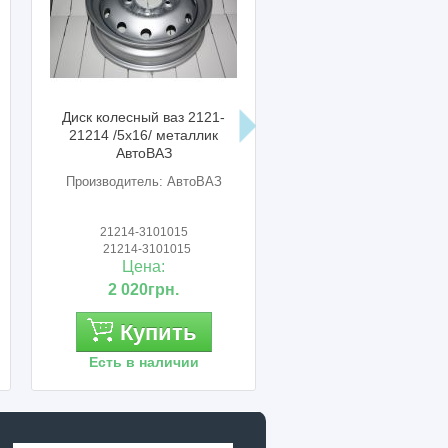
Диск колесный ваз 2121-
Граната ваз 2121 нива 
21214 /5х16/ металлик
наружный Finwhale
АвтоВАЗ
Производитель: АвтоВАЗ
Производитель: FINWHA
21214-3101015
FJ212
21214-3101015
21213-2215012
Цена:
Цена:
2 020грн.
1 150грн.
Купить
Купить
Есть в наличии
Есть в наличии