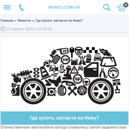
0
NIVA21.COM.UA
Главная
Новости
Где купить запчасти на Ниву?
►
►
23 апреля 2016 в 10:58:44
Где купить запчасти на Ниву?
Отечественные автомобили всегда славились своей надежностью