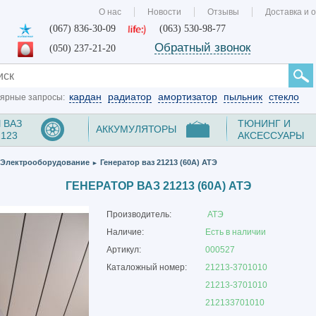
О нас
Новости
Отзывы
Доставка и 
(067) 836-30-09
(063) 530-98-77
Обратный звонок
(050) 237-21-20
кардан
радиатор
амортизатор
пыльник
стекло
ярные запросы:
 ВАЗ
ТЮНИНГ И
АККУМУЛЯТОРЫ
2123
АКСЕССУАРЫ
Электрооборудование
Генератор ваз 21213 (60А) АТЭ
►
ГЕНЕРАТОР ВАЗ 21213 (60А) АТЭ
Производитель:
АТЭ
Наличие:
Есть в наличии
Артикул:
000527
Каталожный номер:
21213-3701010
21213-3701010
212133701010