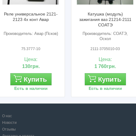
Катушка (модуль)
Регулятор напряжения ВА
зажигания ваз 21214-2111
2123 Калуга
СОАТЭ
Производитель: СОАТЭ,
Производитель: Калуга
Оскол
2111-3705010-03
881.3702/К1216ЕН1
Цена:
Цена:
1 760грн.
290грн.
Купить
Купить
Есть в наличии
Есть в наличии
О нас
Новости
Отзывы