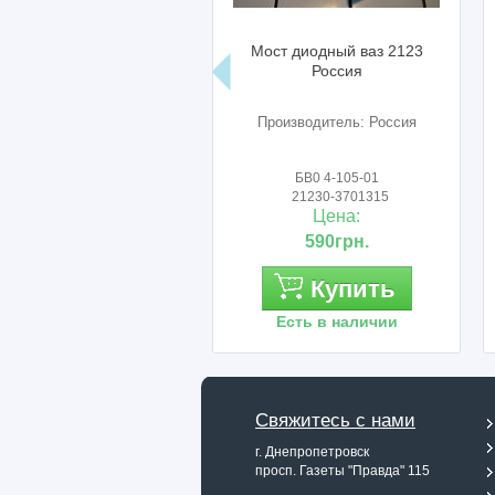
Мост диодный ваз 2123
Реле универсальное 2121-
Россия
2123 4х конт Авар
Производитель: Россия
Производитель: Авар (Псков)
БВ0 4-105-01
75.3777-10
21230-3701315
Цена:
Цена:
590грн.
130грн.
Купить
Купить
Есть в наличии
Есть в наличии
Свяжитесь с нами
г. Днепропетровск
просп. Газеты "Правда" 115