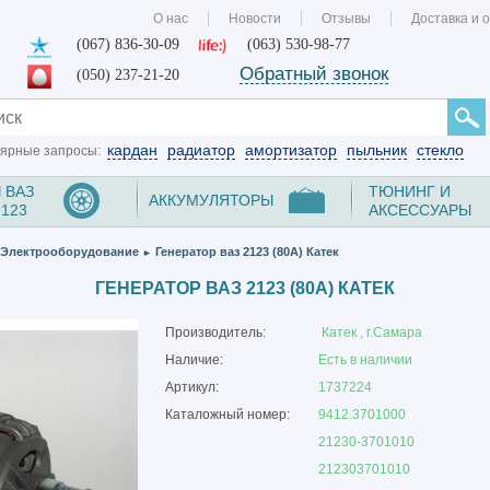
О нас
Новости
Отзывы
Доставка и 
(067) 836-30-09
(063) 530-98-77
Обратный звонок
(050) 237-21-20
кардан
радиатор
амортизатор
пыльник
стекло
ярные запросы:
 ВАЗ
ТЮНИНГ И
АККУМУЛЯТОРЫ
2123
АКСЕССУАРЫ
Электрооборудование
Генератор ваз 2123 (80А) Катек
►
ГЕНЕРАТОР ВАЗ 2123 (80А) КАТЕК
Производитель:
Катек , г.Самара
Наличие:
Есть в наличии
Артикул:
1737224
Каталожный номер:
9412.3701000
21230-3701010
212303701010