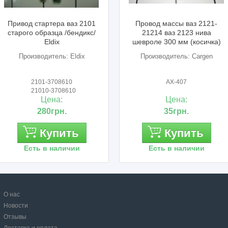
Провод массы ваз 2121-
Корпус планетарк
21214 ваз 2123 нива
стартера (пластик) 
шевроле 300 мм (косичка)
2123-2110 Самар
Cargen
Производитель: Cargen
Производитель: Сам
АХ-407
2101-3708000
21010-3708000
Цена:
Цена:
35грн.
170грн.
Купить
Купить
Есть в наличии
Есть в наличии
О нас
Новости
Отзывы