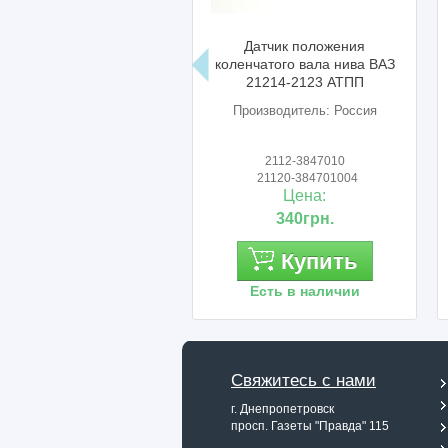
Датчик положения
Привод стартера ваз 2101
коленчатого вала нива ВАЗ
старого образца /бендикс/
21214-2123 АТПП
Eldix
Производитель: Россия
Производитель: Eldix
2112-3847010
2101-3708610
21120-384701004
21010-3708610
Цена:
Цена:
340грн.
280грн.
Купить
Купить
Есть в наличии
Есть в наличии
Свяжитесь с нами
г. Днепропетровск
просп. Газеты "Правда" 115