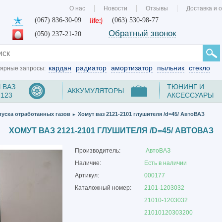
О нас
Новости
Отзывы
Доставка и 
(067) 836-30-09
(063) 530-98-77
Обратный звонок
(050) 237-21-20
кардан
радиатор
амортизатор
пыльник
стекло
ярные запросы:
 ВАЗ
ТЮНИНГ И
АККУМУЛЯТОРЫ
2123
АКСЕССУАРЫ
уска отработанных газов
Хомут ваз 2121-2101 глушителя /d=45/ АвтоВАЗ
►
ХОМУТ ВАЗ 2121-2101 ГЛУШИТЕЛЯ /D=45/ АВТОВАЗ
Производитель:
АвтоВАЗ
Наличие:
Есть в наличии
Артикул:
000177
Каталожный номер:
2101-1203032
21010-1203032
21010120303200