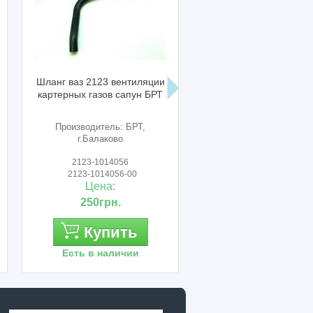
Шланг ваз 2123 вентиляции
Резонатор нива шевр
картерных газов сапун БРТ
ваз 2123 ТМК
Производитель: БРТ,
Производитель: Украи
г.Балаково
2123-1014056
2123-1200018
2123-1014056-00
21230-1200018
Цена:
Цена:
250грн.
1 260грн.
Купить
Купить
Есть в наличии
Есть в наличии