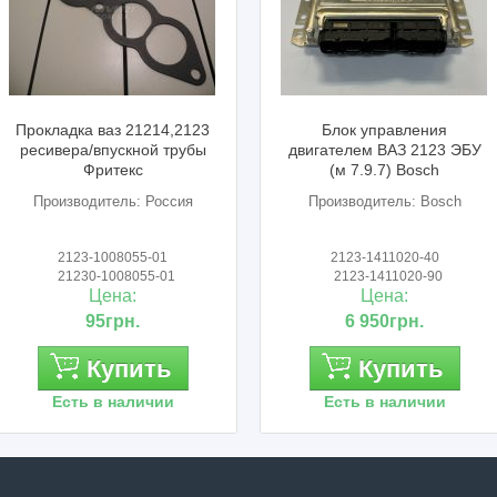
рокладка ваз 21214,2123
Блок управления
есивера/впускной трубы
двигателем ВАЗ 2123 ЭБУ
Фритекс
(м 7.9.7) Bosch
Производитель: Россия
Производитель: Bosch
2123-1008055-01
2123-1411020-40
21230-1008055-01
2123-1411020-90
Цена:
Цена:
95грн.
6 950грн.
Купить
Купить
Есть в наличии
Есть в наличии