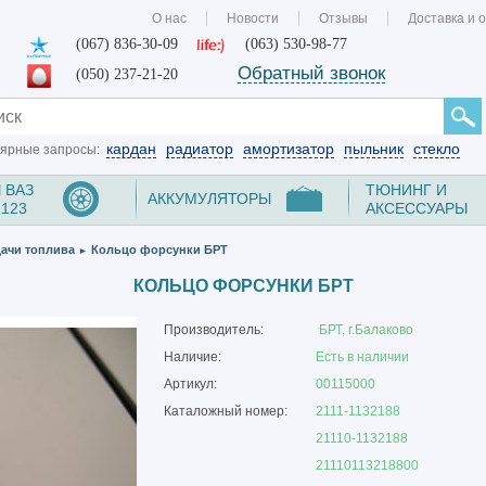
О нас
Новости
Отзывы
Доставка и 
(067) 836-30-09
(063) 530-98-77
Обратный звонок
(050) 237-21-20
кардан
радиатор
амортизатор
пыльник
стекло
ярные запросы:
 ВАЗ
ТЮНИНГ И
АККУМУЛЯТОРЫ
2123
АКСЕССУАРЫ
ачи топлива
Кольцо форсунки БРТ
►
КОЛЬЦО ФОРСУНКИ БРТ
Производитель:
БРТ, г.Балаково
Наличие:
Есть в наличии
Артикул:
00115000
Каталожный номер:
2111-1132188
21110-1132188
21110113218800