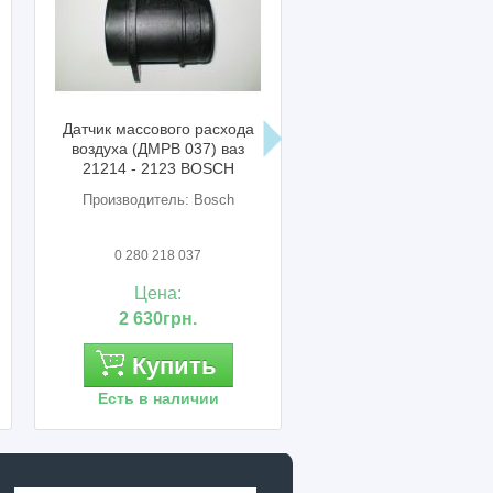
Датчик массового расхода
Фильтр топливный ваз 212
воздуха (ДМРВ 037) ваз
клипсы WIX FILTERS
21214 - 2123 BOSCH
Производитель: Bosch
Производитель: Невский
Фильтр
0 280 218 037
WF8333
2123-1117010-81
Цена:
Цена:
2 630грн.
310грн.
Купить
Купить
Есть в наличии
Есть в наличии