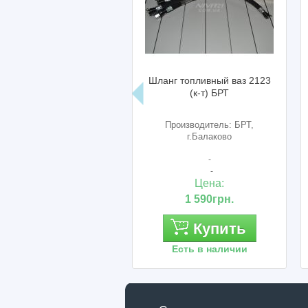
Шланг топливный ваз 2123
П
(к-т) БРТ
р
Производитель: БРТ,
г.Балаково
-
-
Цена:
1 590грн.
Купить
Есть в наличии