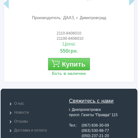
Производитель: ДААЗ, г. Димитровград
2110-8406010
21100-8406010
Цена:
550грн.
Купить
Есть в наличии
Свяжитесь с нами
О нас
г. Днепропетровск
Новости
просп. Газеты "Правда" 115
Отзывы
Тел.: (067) 836-30-09
Доставка и оплата
Тел.:
(063) 530-98-77
Тел.:
(050) 237-21-20