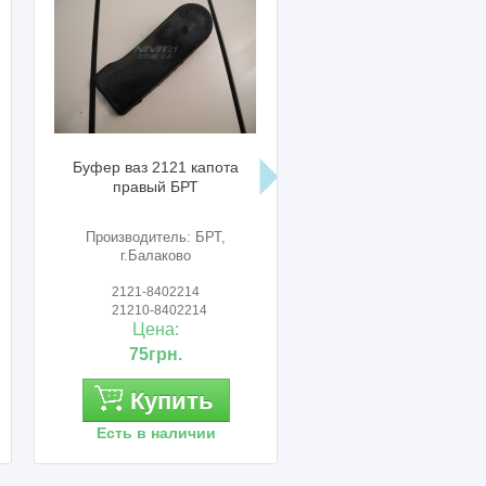
Буфер ваз 2121 капота
Прокладка поддон
правый БРТ
аккумулятора ваз 2121
Производитель: БРТ,
Производитель: БРТ
г.Балаково
г.Балаково
2121-8402214
2101-3703095
21210-8402214
21010-3703095
Цена:
Цена:
75грн.
140грн.
Купить
Купить
Есть в наличии
Есть в наличии