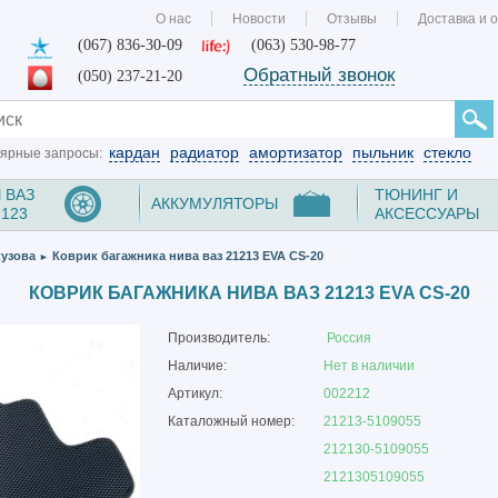
О нас
Новости
Отзывы
Доставка и 
(067) 836-30-09
(063) 530-98-77
Обратный звонок
(050) 237-21-20
кардан
радиатор
амортизатор
пыльник
стекло
ярные запросы:
 ВАЗ
ТЮНИНГ И
АККУМУЛЯТОРЫ
2123
АКСЕССУАРЫ
кузова
Коврик багажника нива ваз 21213 EVA CS-20
►
КОВРИК БАГАЖНИКА НИВА ВАЗ 21213 EVA CS-20
Производитель:
Россия
Наличие:
Нет в наличии
Артикул:
002212
Каталожный номер:
21213-5109055
212130-5109055
2121305109055