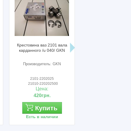
овина ваз 2101 вала
Шарнир промежуточного
анного /u 040/ GKN
карданного вала нива ваз
21213-21214-2123
(плюшка) АвтоВАЗ
оизводитель: GKN
Производитель: АвтоВАЗ
2101-2202025
21213-2202016-00
1010-220202500
21213-2202016
Цена:
Цена:
420грн.
3 220грн.
Купить
Купить
сть в наличии
Есть в наличии