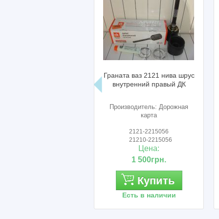
Граната ваз 2121 нива шрус
Ремкомл
внутренний правый ДК
кардана ва
шеви
Производитель: Дорожная
Производител
карта
2121-2215056
21214-
21210-2215056
21214-2
Цена:
Це
1 500грн.
4 00
Купить
К
Есть в наличии
Есть в