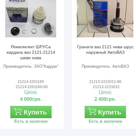
ект ШРУСа
Граната ваз 2121 нива шрус
Крест
з 2121-21214
наружный АвтоВАЗ
кард
 нива
ь: ЗАО"Кардан"
Производитель: АвтоВАЗ
Пр
2201160
21213-2215012-86
201160-00
21213-2215012
2
на:
Цена:
0грн.
2 400грн.
упить
Купить
 наличии
Есть в наличии
Е