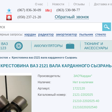
О нас
Новости
Отзывы
Доставка и 
(067) 836-30-09
(063) 530-98-77
Обратный звонок
(050) 237-21-20
кардан
радиатор
амортизатор
пыльник
стекло
ярные запросы:
 ВАЗ
ТЮНИНГ И
АККУМУЛЯТОРЫ
2123
АКСЕССУАРЫ
остов
Крестовина ваз 2121 вала карданного Сызрань
►
КРЕСТОВИНА ВАЗ 2121 ВАЛА КАРДАННОГО СЫЗРАНЬ
Производитель:
ЗАО"Кардан"
Наличие:
Нет в наличии
Артикул:
1722120
Каталожный номер:
2121-2202025
21210-2202025-40
21210220202540