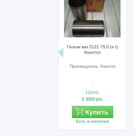
нштейн троса газа ваз
Гильза ваз 2121 79,0 (к-т)
23 Нива Шевроле (на
Конотоп
ресивер) АвтоВАЗ
оизводитель: АвтоВАЗ
Производитель: Конотоп
2123-1108069
-
21230-1108069
-
Цена:
Цена:
290грн.
1 400грн.
Купить
Купить
Есть в наличии
Есть в наличии