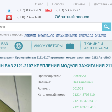
О нас
Новости
Отзывы
Доставка и 
(067) 836-30-09
(063) 530-98-77
Обратный звонок
(050) 237-21-20
кардан
радиатор
амортизатор
пыльник
стекло
ярные запросы:
 ВАЗ
ТЮНИНГ И
АККУМУЛЯТОРЫ
2123
АКСЕССУАРЫ
вигателя
Кронштейн ваз 2121-2107 крепления модуля зажигания 2112 АвтоВАЗ
►
 ВАЗ 2121-2107 КРЕПЛЕНИЯ МОДУЛЯ ЗАЖИГАНИЯ 21
Производитель:
АвтоВАЗ
Наличие:
Нет в наличии
Артикул:
001553
Каталожный номер:
21214-3705410
212140-3705410
2121403705410