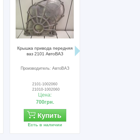
Крышка привода передняя
Крышка маховика нив
ваз 2101 АвтоВАЗ
2121 АвтоВАЗ
Производитель: АвтоВАЗ
Производитель: Авто
2101-1002060
2101-1601120
21010-1002060
21010-1601120
Цена:
Цена:
700грн.
250грн.
Купить
Купить
Есть в наличии
Есть в наличии