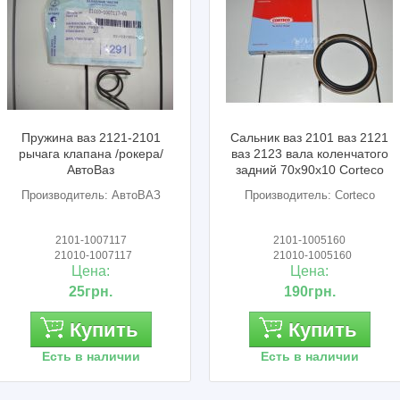
Пружина ваз 2121-2101
Сальник ваз 2101 ваз 2121
рычага клапана /рокера/
ваз 2123 вала коленчатого
АвтоВаз
задний 70х90х10 Corteco
Производитель: АвтоВАЗ
Производитель: Corteco
2101-1007117
2101-1005160
21010-1007117
21010-1005160
Цена:
Цена:
25грн.
190грн.
Купить
Купить
Есть в наличии
Есть в наличии