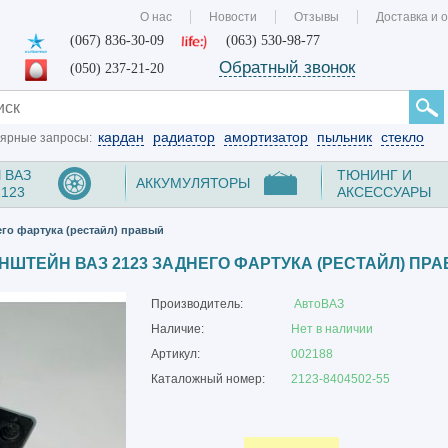
О нас
Новости
Отзывы
Доставка и 
(067) 836-30-09
(063) 530-98-77
Обратный звонок
(050) 237-21-20
кардан
радиатор
амортизатор
пыльник
стекло
ярные запросы:
 ВАЗ
ТЮНИНГ И
АККУМУЛЯТОРЫ
2123
АКСЕССУАРЫ
его фартука (рестайл) правый
НШТЕЙН ВАЗ 2123 ЗАДНЕГО ФАРТУКА (РЕСТАЙЛ) ПР
Производитель:
АвтоВАЗ
Наличие:
Нет в наличии
Артикул:
002188
Каталожный номер:
2123-8404502-55