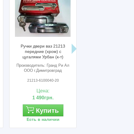
Ручки двери ваз 21213
Заглушка ваз 21214 М
передние (хром) с
обивки салона
цугалями Урбан (к-т)
Производитель: Гранд Ри Ал
Производитель: Сызрань
ООО г.Димитровград
21213-6100040-20
21214-61020340
Цена:
Цена:
1 490грн.
45грн.
Купить
Купить
Есть в наличии
Есть в наличии