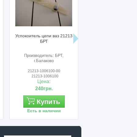
Успокоитель цепи ваз 21213
Р/к заглушка головки 
БРТ
цилиндров ваз 2101 - 
АвтоВАЗ
Производитель: БРТ,
Производитель: Авто
г.Балаково
21213-1006100-00
- : -
21213-1006100
Цена:
Цена:
240грн.
150грн.
Купить
Купить
Есть в наличии
Есть в наличии