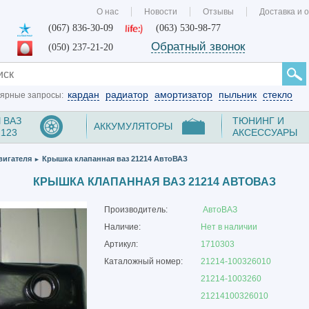
О нас
Новости
Отзывы
Доставка и 
(067) 836-30-09
(063) 530-98-77
Обратный звонок
(050) 237-21-20
кардан
радиатор
амортизатор
пыльник
стекло
ярные запросы:
 ВАЗ
ТЮНИНГ И
АККУМУЛЯТОРЫ
2123
АКСЕССУАРЫ
вигателя
Крышка клапанная ваз 21214 АвтоВАЗ
►
КРЫШКА КЛАПАННАЯ ВАЗ 21214 АВТОВАЗ
Производитель:
АвтоВАЗ
Наличие:
Нет в наличии
Артикул:
1710303
Каталожный номер:
21214-100326010
21214-1003260
21214100326010