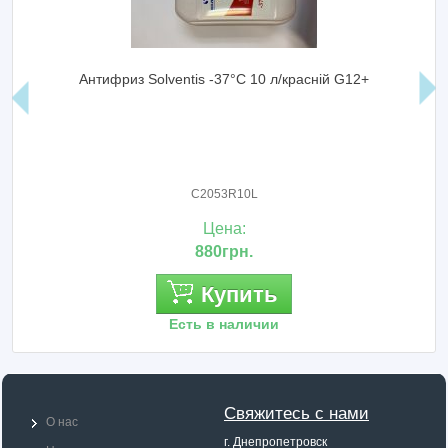
Антифриз Solventis -37°C 10 л/красній G12+
C2053R10L
Цена:
880грн.
Купить
Есть в наличии
Свяжитесь с нами
О нас
г. Днепропетровск