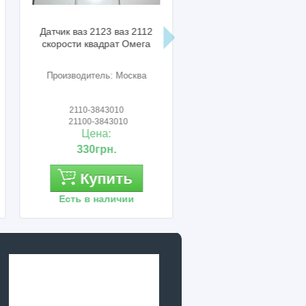
Пыльник ваз 2123 тяги
Вал коробки перекл
рычага переключения
передач ваз 21
передач БРТ
первичный z=18 вен
ст./ АвтоВАЗ
Производитель: БРТ,
Производитель: Ав
г.Балаково
2123-1703145
2105-17010260
21230-1703145
21050-170102
Цена:
Цена:
160грн.
1 600грн.
Купить
Купит
Есть в наличии
Есть в налич