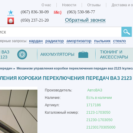
О нас
Новости
Отзывы
Доставка и 
(067) 836-30-09
(063) 530-98-77
Обратный звонок
(050) 237-21-20
кардан
радиатор
амортизатор
пыльник
стекло
ярные запросы:
 ВАЗ
ТЮНИНГ И
АККУМУЛЯТОРЫ
2123
АКСЕССУАРЫ
передач
Механизм управления коробки переключения передач ваз 2123 /кулис
►
ЕНИЯ КОРОБКИ ПЕРЕКЛЮЧЕНИЯ ПЕРЕДАЧ ВАЗ 2123 
Производитель:
АвтоВАЗ
Наличие:
Есть в наличии
Артикул:
1717186
Каталожный номер:
2123-1703050
21230-1703050
21230170305000