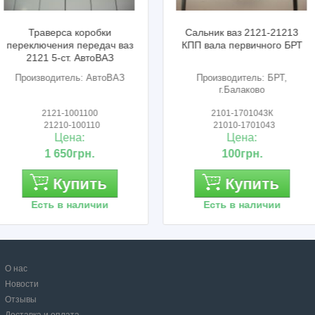
Сальник ваз 2121-21213
Датчик ваз 2123 ваз 2112
КПП вала первичного БРТ
скорости квадрат Омега
Производитель: БРТ,
Производитель: Москва
г.Балаково
2101-1701043К
2110-3843010
21010-1701043
21100-3843010
Цена:
Цена:
100грн.
330грн.
Купить
Купить
Есть в наличии
Есть в наличии
О нас
Новости
Отзывы