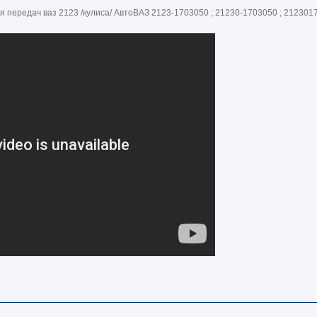
 передач ваз 2123 /кулиса/ АвтоВАЗ 2123-1703050 ; 21230-1703050 ; 212301