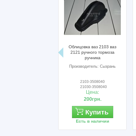
Облицовка ваз 2103 ваз
Руль н
2121 ручного тормоза
ручника
Производитель: Сызрань
Произ
2103-3508040
21
21030-3508040
2
Цена:
200грн.
Купить
Есть в наличии
Ес