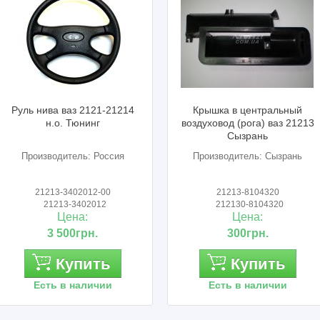
ива ваз 2121-21214
Крышка в центральный
н.о. Тюнинг
воздуховод (рога) ваз 21213
Сызрань
водитель: Россия
Производитель: Сызрань
213-3402012-00
21213-8104320
1213-3402012
212130-8104320
Цена:
Цена:
3 500грн.
300грн.
Купить
Купить
ть в наличии
Есть в наличии