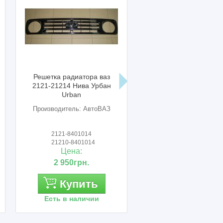
Решетка радиатора ваз
Обивка задка (ляды) ваз
2121-21214 Нива Урбан
21213 нива тайга
Urban
Производитель: АвтоВАЗ
Производитель: Сызрань
2121-8401014
21213-6302010
21210-8401014
21213-630201000
Цена:
Цена:
2 950грн.
850грн.
Купить
Купить
Есть в наличии
Есть в наличии