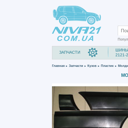
Попул
ШИНЫ
ЗАПЧАСТИ
2121-
Главная
Запчасти
Кузов
Пластик
Молдин
►
►
►
►
МО