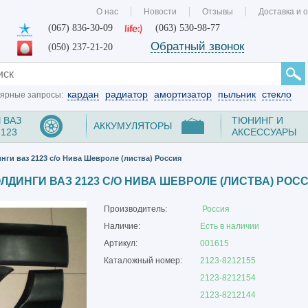
О нас
Новости
Отзывы
Доставка и 
(067) 836-30-09
(063) 530-98-77
Обратный звонок
(050) 237-21-20
кардан
радиатор
амортизатор
пыльник
стекло
ярные запросы:
 ВАЗ
ТЮНИНГ И
АККУМУЛЯТОРЫ
2123
АКСЕССУАРЫ
ги ваз 2123 с/о Нива Шевроле (листва) Россия
ЛДИНГИ ВАЗ 2123 С/О НИВА ШЕВРОЛЕ (ЛИСТВА) РОС
Производитель:
Россия
Наличие:
Есть в наличии
Артикул:
001615
Каталожный номер:
2123-8212155
2123-8212154
2123-8212144