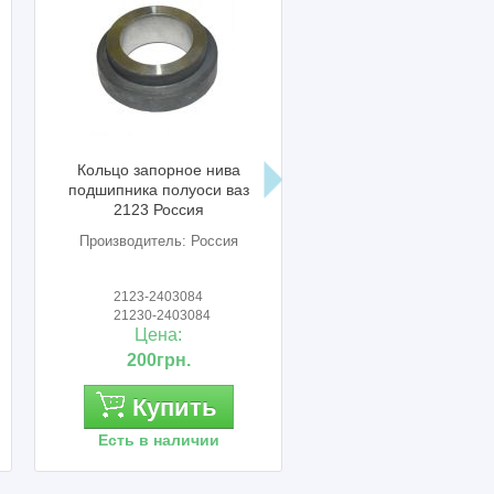
Кольцо запорное нива
Фланец ваз 2121 при
подшипника полуоси ваз
дюраливый АвтоВ
2123 Россия
Производитель: Россия
Производитель: Авто
2123-2403084
2121-2303086
21230-2403084
21210-2303086
Цена:
Цена:
200грн.
320грн.
Купить
Купить
Есть в наличии
Есть в наличии