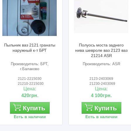
Пыльник ваз 2121 гранаты
Полуось моста заднего
наружный к-т БРТ
нива шевроле ваз 2123 ваз
21214 ASR
Производитель: БРТ,
Производитель: ASR
г.Балаково
2121-2215030
2123-2403069
21210-2215030
21230-2403069
Цена:
Цена:
420грн.
4 100грн.
Купить
Купить
Есть в наличии
Есть в наличии