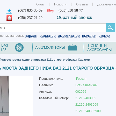
О нас
Новости
Отзывы
Доставка и 
(067) 836-30-09
(063) 530-98-77
Обратный звонок
(050) 237-21-20
кардан
радиатор
амортизатор
пыльник
стекло
ярные запросы:
 ВАЗ
ТЮНИНГ И
АККУМУЛЯТОРЫ
2123
АКСЕССУАРЫ
олуось моста заднего нива ваз 2121 старого образца Саратов
 МОСТА ЗАДНЕГО НИВА ВАЗ 2121 СТАРОГО ОБРАЗЦА
Производитель:
Россия
Наличие:
Есть в наличии
Артикул:
002029
Каталожный номер:
2121-2403069
21210-2403069
21210240306900