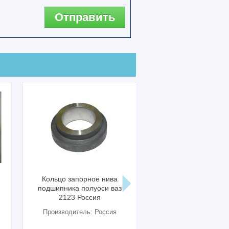
Отправить
Кольцо запорное нива
Полуось моста задн
подшипника полуоси ваз
нива ваз 2121 старо
2123 Россия
образца Саратов
Производитель: Россия
Производитель: Росс