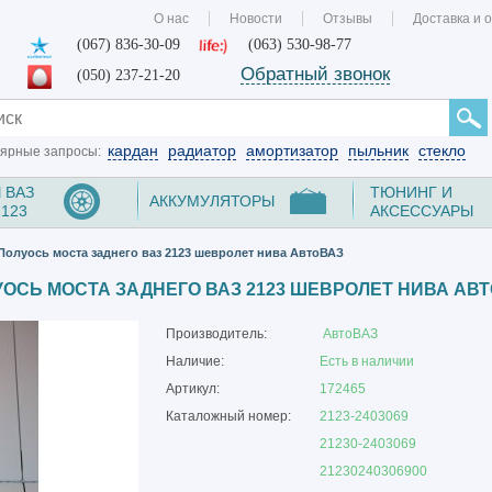
О нас
Новости
Отзывы
Доставка и 
(067) 836-30-09
(063) 530-98-77
Обратный звонок
(050) 237-21-20
кардан
радиатор
амортизатор
пыльник
стекло
ярные запросы:
 ВАЗ
ТЮНИНГ И
АККУМУЛЯТОРЫ
2123
АКСЕССУАРЫ
Полуось моста заднего ваз 2123 шевролет нива АвтоВАЗ
ОСЬ МОСТА ЗАДНЕГО ВАЗ 2123 ШЕВРОЛЕТ НИВА АВ
Производитель:
АвтоВАЗ
Наличие:
Есть в наличии
Артикул:
172465
Каталожный номер:
2123-2403069
21230-2403069
21230240306900