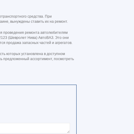
отранспортного средства. При
аине, вынуждены ставить их на ремонт.
 Для проведения ремонта автолюбителям
 2123 (Шевролет Нива) АвтоВАЗ. Это они
тся продажа запасных частей и агрегатов.
сть которых установлена в доступном
сь предложенный ассортимент, посмотреть