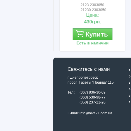
2123-1802216
2123-2303050
2123-1802216-01
21230-2303050
Цена:
Цена:
150грн.
430грн.
Купить
Купить
Есть в наличии
Есть в наличии
Свяжитесь с нами
г. Днепропетровск
просп. Газеты "Правда" 115
Тел.: (067) 836-30-09
Тел.:
(063) 530-98-77
Тел.:
(050) 237-21-20
E-mail:
info@niva21.com.ua
Назад