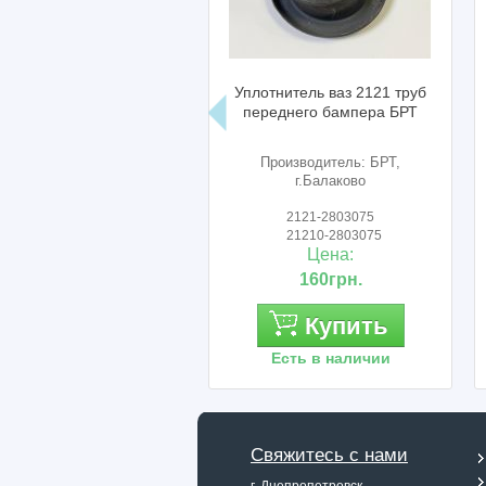
Уплотнитель ваз 2121 труб
Соединитель порог
переднего бампера БРТ
лонжерона ВАЗ 2121-
(левый) АвтоВАЗ
Производитель: БРТ,
Производитель: Авт
г.Балаково
2121-2803075
2121-5101341
21210-2803075
21210-5101341
Цена:
Цена:
160грн.
450грн.
Купить
Купить
Есть в наличии
Есть в наличии
Свяжитесь с нами