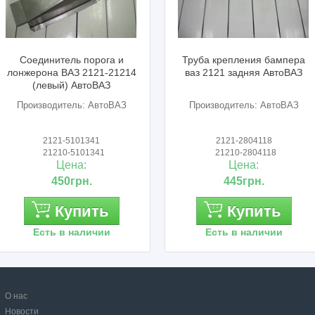
а и
Труба крепления бампера
Ось петли двер
21214
ваз 2121 задняя АвтоВАЗ
АвтоВ
оВАЗ
Производитель: АвтоВАЗ
Производитель
2121-2804118
2123-610
21210-2804118
21230-61
Цена:
Цена
445грн.
210гр
Купить
Ку
Есть в наличии
Есть в н
О нас
Новости