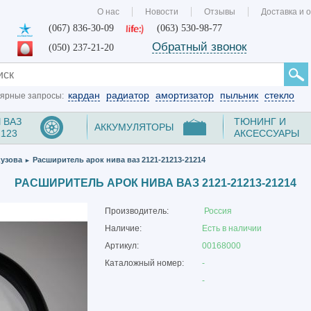
О нас
Новости
Отзывы
Доставка и 
(067) 836-30-09
(063) 530-98-77
Обратный звонок
(050) 237-21-20
кардан
радиатор
амортизатор
пыльник
стекло
ярные запросы:
 ВАЗ
ТЮНИНГ И
АККУМУЛЯТОРЫ
2123
АКСЕССУАРЫ
кузова
Расширитель арок нива ваз 2121-21213-21214
►
РАСШИРИТЕЛЬ АРОК НИВА ВАЗ 2121-21213-21214
Производитель:
Россия
Наличие:
Есть в наличии
Артикул:
00168000
Каталожный номер:
-
-