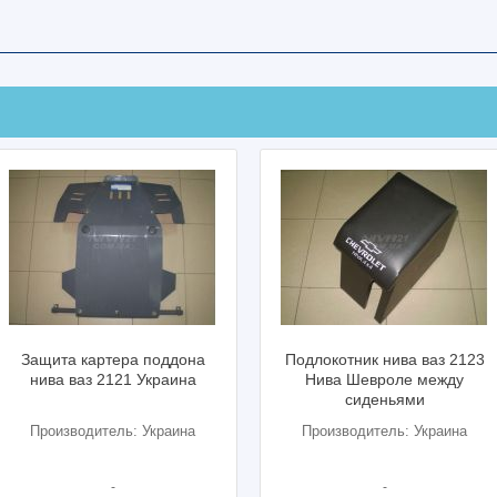
ддона
Подлокотник нива ваз 2123
Подшипник с
аина
Нива Шевроле между
ВАЗ 212
сиденьями
двухрядн
аина
Производитель: Украина
Производит
-
2121-3