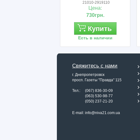
21010-2919110
-
Цена:
Цена:
730грн.
2 600грн.
Купить
Купит
Есть в наличии
Есть в наличи
Свяжитесь с нами
г. Днепропетровск
просп. Газеты "Правда" 115
Тел.: (067) 836-30-09
Тел.:
(063) 530-98-77
Тел.:
(050) 237-21-20
E-mail:
info@niva21.com.ua
Назад