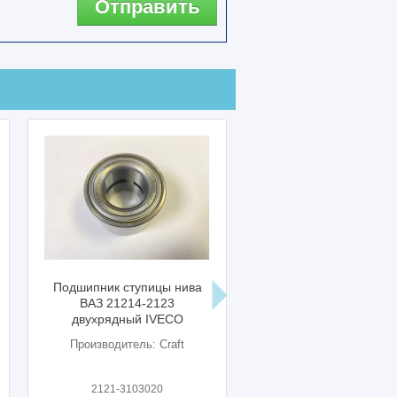
Отправить
тупицы нива
Гофра глушителя нива ваз
Вал ка
14-2123
2121
21214 ва
ый IVECO
на шру
ель: Craft
Произво
103020
-
2