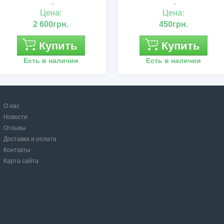
-
21210-3
Цена:
Цен
450грн.
950г
ь
Купить
Ку
и
Есть в наличии
Есть в 
О нас
Новости
Отзывы
Доставка и оплата
Контакты
Карта сайта