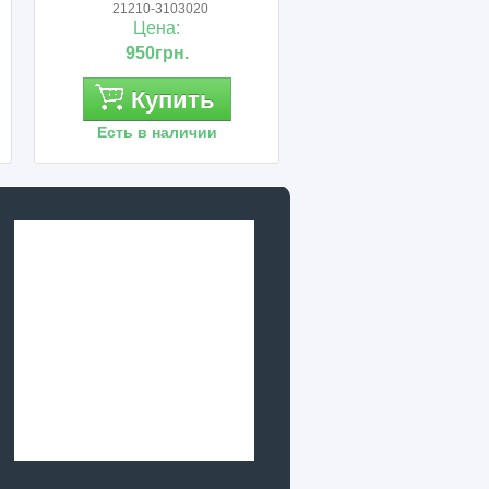
103020
-
21
а:
Цена:
рн.
300грн.
пить
Купить
наличии
Есть в наличии
Ес