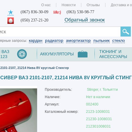
О нас
Новости
Отзывы
Доставка и 
(067) 836-30-09
(063) 530-98-77
Обратный звонок
(050) 237-21-20
кардан
радиатор
амортизатор
пыльник
стекло
ярные запросы:
 ВАЗ
ТЮНИНГ И
АККУМУЛЯТОРЫ
2123
АКСЕССУАРЫ
2101-2107, 21214 Нива 8V круглый Стингер
СИВЕР ВАЗ 2101-2107, 21214 НИВА 8V КРУГЛЫЙ СТИН
Производитель:
Stinger, г. Тольятти
Наличие:
Нет в наличии
Артикул:
002400
Каталожный номер:
2123-1008031
21230-1008031
212301008031