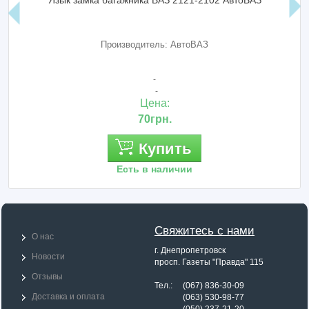
Язык замка багажника ВАЗ 2121-2102 АвтоВАЗ
Производитель: АвтоВАЗ
-
-
Цена:
70грн.
Купить
Есть в наличии
Свяжитесь с нами
О нас
г. Днепропетровск
Новости
просп. Газеты "Правда" 115
Отзывы
Тел.: (067) 836-30-09
Доставка и оплата
Тел.:
(063) 530-98-77