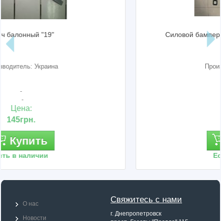
Силовой бампер задний ваз 2121-21214 Нива
Производитель: Россия
2121-2804010
21210-2804010
Цена:
5 260грн.
Купить
Есть в наличии
Свяжитесь с нами
О нас
г. Днепропетровск
Новости