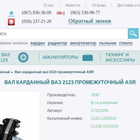
О нас
Новости
Отзывы
Доставка и 
(067) 836-30-09
(063) 530-98-77
Обратный звонок
(050) 237-21-20
кардан
радиатор
амортизатор
пыльник
стекло
ярные запросы:
 ВАЗ
ТЮНИНГ И
АККУМУЛЯТОРЫ
2123
АКСЕССУАРЫ
анный
Вал карданный ваз 2123 промежуточный ASR
►
ВАЛ КАРДАННЫЙ ВАЗ 2123 ПРОМЕЖУТОЧНЫЙ ASR
Производитель:
ASR
Наличие:
Есть в наличии
Артикул:
17221056
Каталожный номер:
2123-2202010
21230-2202010