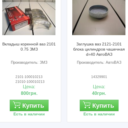
Вкладыш коренной ваз 2101
Заглушка ваз 2121-2101
0.75 ЗМЗ
блока цилиндров чашечная
d=40 АвтоВАЗ
Производитель: ЗМЗ
Производитель: АвтоВАЗ
2101-100010213
14329901
21010-100010213
Цена:
Цена:
800грн.
40грн.
Купить
Купить
Есть в наличии
Есть в наличии