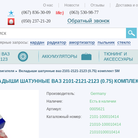
О нас
Новости
Отзывы
Доставка и 
(067) 836-30-09
(063) 530-98-77
Обратный звонок
(050) 237-21-20
кардан
радиатор
амортизатор
пыльник
стекло
ярные запросы:
 ВАЗ
ТЮНИНГ И
АККУМУЛЯТОРЫ
2123
АКСЕССУАРЫ
вигателя
Вкладыши шатунные ваз 2101-2121-2123 (0.75) комплект SM
►
ДЫШИ ШАТУННЫЕ ВАЗ 2101-2121-2123 (0.75) КОМПЛЕ
Производитель:
Germany
Наличие:
Есть в наличии
Артикул:
0005621
Каталожный номер:
2101-100010414
21010-100010414
21010100010414