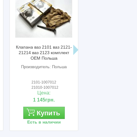
Клапана ваз 2101 ваз 2121-
Гильза ваз 2121 нива 
21214 ваз 2123 комплект
шт. АвтоВАЗ
OEM Польша
Производитель: Польша
Производитель: Авто
2101-1007012
-
21010-1007012
-
Цена:
Цена:
1 145грн.
450грн.
Купить
Купить
Есть в наличии
Есть в наличии