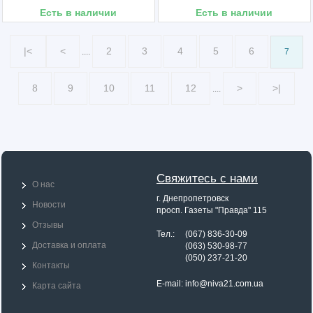
Есть в наличии
Есть в наличии
|<
<
2
3
4
5
6
....
7
8
9
10
11
12
>
>|
....
Свяжитесь с нами
О нас
г. Днепропетровск
Новости
просп. Газеты "Правда" 115
Отзывы
Тел.: (067) 836-30-09
Доставка и оплата
Тел.:
(063) 530-98-77
Тел.:
(050) 237-21-20
Контакты
E-mail:
info@niva21.com.ua
Карта сайта